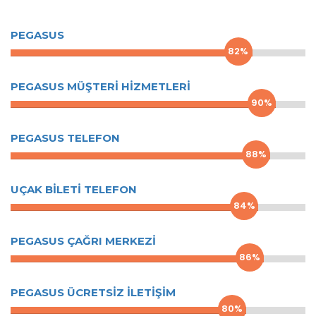
PEGASUS
82%
PEGASUS MÜŞTERI HIZMETLERI
90%
PEGASUS TELEFON
88%
UÇAK BILETI TELEFON
84%
PEGASUS ÇAĞRI MERKEZI
86%
PEGASUS ÜCRETSIZ İLETIŞIM
80%