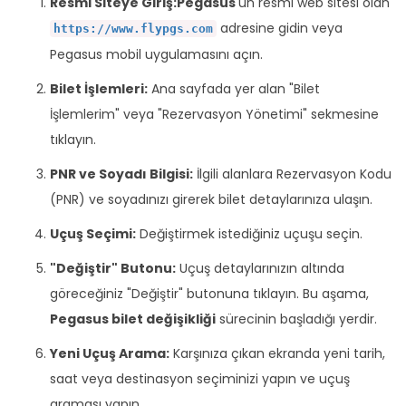
Resmi Siteye Giriş:
Pegasus
'un resmi web sitesi olan
adresine gidin veya
https://www.flypgs.com
Pegasus mobil uygulamasını açın.
Bilet İşlemleri:
Ana sayfada yer alan "Bilet
İşlemlerim" veya "Rezervasyon Yönetimi" sekmesine
tıklayın.
PNR ve Soyadı Bilgisi:
İlgili alanlara Rezervasyon Kodu
(PNR) ve soyadınızı girerek bilet detaylarınıza ulaşın.
Uçuş Seçimi:
Değiştirmek istediğiniz uçuşu seçin.
"Değiştir" Butonu:
Uçuş detaylarınızın altında
göreceğiniz "Değiştir" butonuna tıklayın. Bu aşama,
Pegasus bilet değişikliği
sürecinin başladığı yerdir.
Yeni Uçuş Arama:
Karşınıza çıkan ekranda yeni tarih,
saat veya destinasyon seçiminizi yapın ve uçuş
araması yapın.